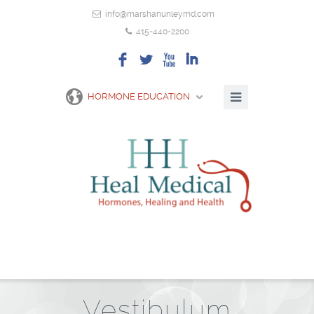
info@marshanunleymd.com
415-440-2200
F
L
X
I
HORMONE EDUCATION
Vestibulum